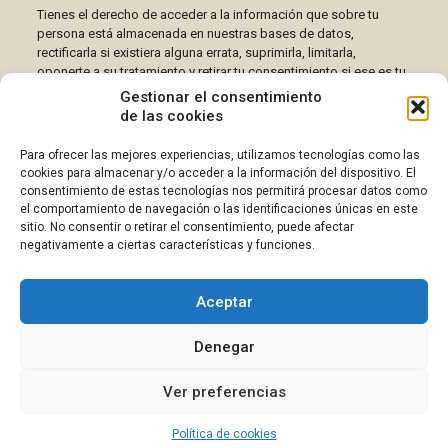
Tienes el derecho de acceder a la información que sobre tu
persona está almacenada en nuestras bases de datos,
rectificarla si existiera alguna errata, suprimirla, limitarla,
oponerte a su tratamiento y retirar tu consentimiento si ese es tu
deseo. Para ello simplemente debes escribir un e-mail a la
Gestionar el consentimiento
dirección de correo electrónico
direccion@aragonmarketing.es
de las cookies
donde te atenderemos gustosamente cualquier consulta,
comentario o aclaración requerida al respecto.
Para ofrecer las mejores experiencias, utilizamos tecnologías como las
cookies para almacenar y/o acceder a la información del dispositivo. El
Para mayor información sobre temas relacionados, el sitio de
consentimiento de estas tecnologías nos permitirá procesar datos como
referencia en la Red española es la
Agencia de Protección de
el comportamiento de navegación o las identificaciones únicas en este
Datos
, donde tienes derecho a reclamar.
sitio. No consentir o retirar el consentimiento, puede afectar
negativamente a ciertas características y funciones.
Aceptar
© 2026 CascoWork SC | Todos los derechos reservados
Denegar
Web diseñada por
Aragón Marketing
Ver preferencias
Política de cookies