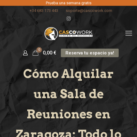
Prueba una semana gratis
+34 683 173 443
soporte@cascowork.com
0
0,00
€
Reserva tu espacio ya!
Cómo Alquilar
una Sala de
Reuniones en
Zaragoza: Todo lo