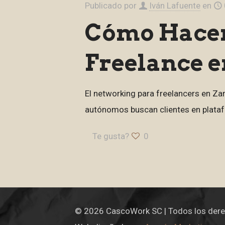
Publicado por
Iván Lafuente
en
Cómo Hacer
Freelance 
El networking para freelancers en 
autónomos buscan clientes en plataf
Te gusta?
0
© 2026 CascoWork SC | Todos los der