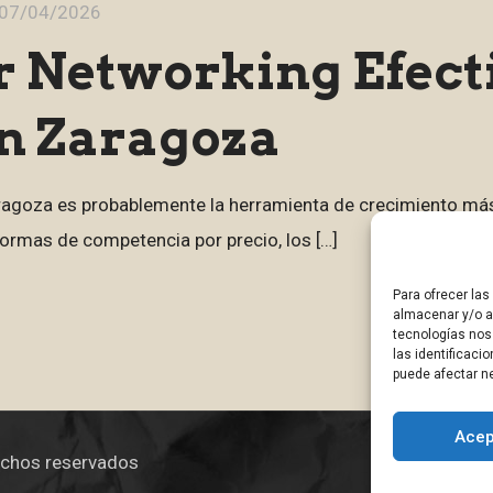
07/04/2026
 Networking Efect
en Zaragoza
Zaragoza es probablemente la herramienta de crecimiento m
ormas de competencia por precio, los
[…]
Para ofrecer la
almacenar y/o ac
tecnologías nos
las identificaci
puede afectar ne
Acep
echos reservados