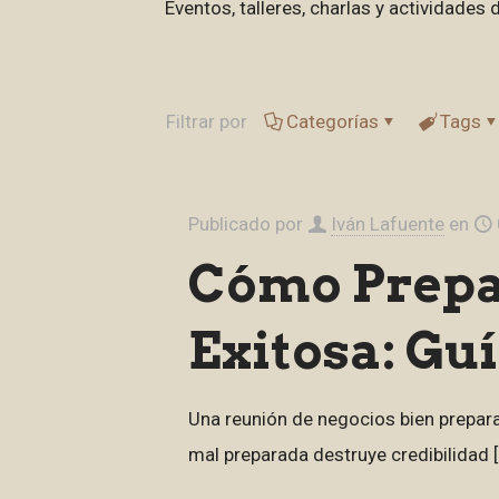
Eventos, talleres, charlas y actividad
Filtrar por
Categorías
Tags
Publicado por
Iván Lafuente
en
Cómo Prepa
Exitosa: Gu
Una reunión de negocios bien prepara
mal preparada destruye credibilidad
[