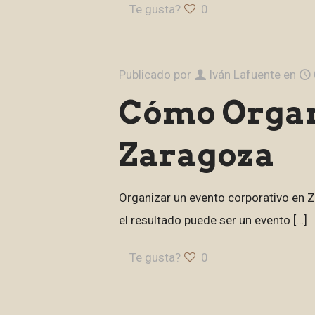
Te gusta?
0
Publicado por
Iván Lafuente
en
Cómo Organ
Zaragoza
Organizar un evento corporativo en Z
el resultado puede ser un evento
[…]
Te gusta?
0