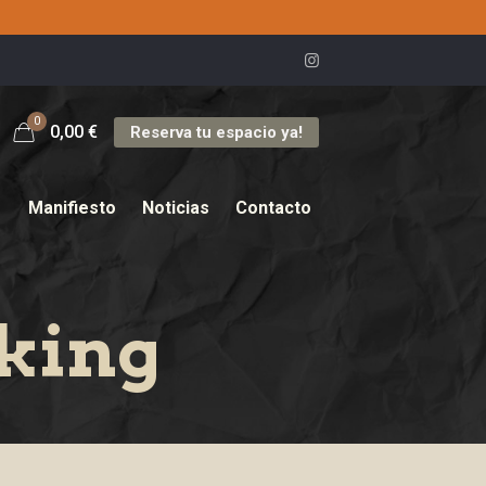
0
0,00
€
Reserva tu espacio ya!
Manifiesto
Noticias
Contacto
king