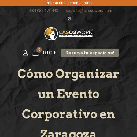
Prueba una semana gratis
+34 683 173 443
soporte@cascowork.com
0
0,00
€
Reserva tu espacio ya!
Cómo Organizar
un Evento
Corporativo en
Zaragoza